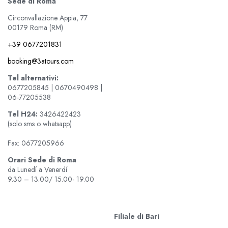
Sede di Roma
Circonvallazione Appia, 77
00179 Roma (RM)
+39 0677201831
booking@3atours.com
Tel alternativi:
0677205845 | 0670490498 |
06-77205538
Tel
H24:
3426422423
(solo sms o whatsapp)
Fax: 0677205966
Orari Sede di Roma
da Lunedí a Venerdí
9.30 – 13.00/ 15.00- 19.00
Filiale di Bari