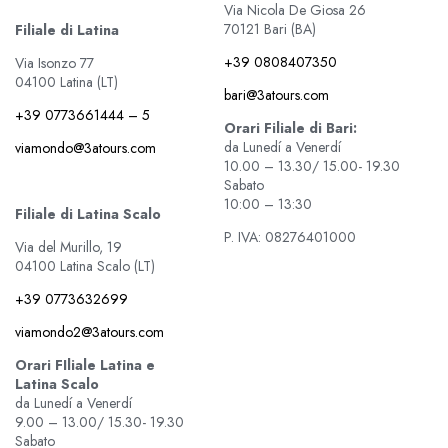
Via Nicola De Giosa 26
70121 Bari (BA)
Filiale di Latina
+39 0808407350
Via Isonzo 77
04100 Latina (LT)
bari@3atours.com
+39 0773661444 – 5
Orari Filiale di Bari:
da Lunedí a Venerdí
viamondo@3atours.com
10.00 – 13.30/ 15.00- 19.30
Sabato
10:00 – 13:30
Filiale di Latina Scalo
P. IVA: 08276401000
Via del Murillo, 19
04100 Latina Scalo (LT)
+39 0773632699
viamondo2@3atours.com
Orari FIliale Latina e
Latina Scalo
da Lunedí a Venerdí
9.00 – 13.00/ 15.30- 19.30
Sabato