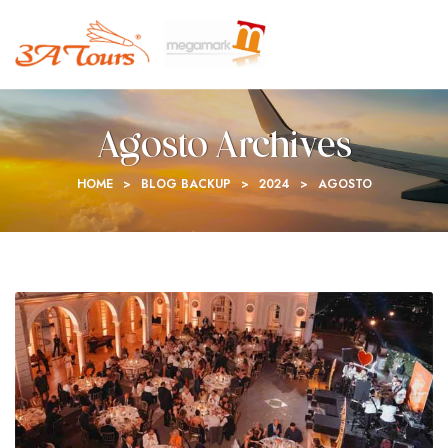
Agosto Archives
HOME
>
BLOG BACKUP
>
2024
>
AGOSTO