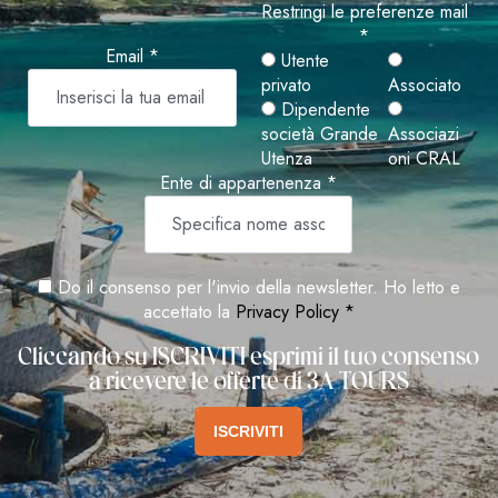
Restringi le preferenze mail
*
Email *
Utente
privato
Associato
Dipendente
società Grande
Associazi
Utenza
oni CRAL
Ente di appartenenza *
Do il consenso per l'invio della newsletter. Ho letto e
accettato la
Privacy Policy *
Cliccando su ISCRIVITI esprimi il tuo consenso
a ricevere le offerte di 3A TOURS
ISCRIVITI