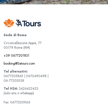
Sede di Roma
Circonvallazione Appia, 77
00179 Roma (RM)
+39 0677201831
booking@3atours.com
Tel alternativi:
0677205845 | 0670490498 |
06-77205538
Tel
H24:
3426422423
(solo sms o whatsapp)
Fax: 0677205966