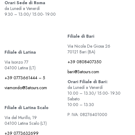
Orari Sede di Roma
da Lunedí a Venerdí
9.30 – 13.00/ 15.00- 19.00
Filiale di Bari
Via Nicola De Giosa 26
70121 Bari (BA)
Filiale di Latina
+39 0808407350
Via Isonzo 77
04100 Latina (LT)
bari@3atours.com
+39 0773661444 – 5
Orari Filiale di Bari:
da Lunedí a Venerdí
viamondo@3atours.com
10.00 – 13.30/ 15.00- 19.30
Sabato
10:00 – 13:30
Filiale di Latina Scalo
P. IVA: 08276401000
Via del Murillo, 19
04100 Latina Scalo (LT)
+39 0773632699