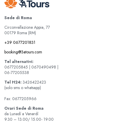
Sede di Roma
Circonvallazione Appia, 77
00179 Roma (RM)
+39 0677201831
booking@3atours.com
Tel alternativi:
0677205845 | 0670490498 |
06-77205538
Tel
H24:
3426422423
(solo sms o whatsapp)
Fax: 0677205966
Orari Sede di Roma
da Lunedí a Venerdí
9.30 – 13.00/ 15.00- 19.00