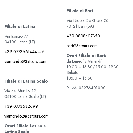
Filiale di Bari
Via Nicola De Giosa 26
70121 Bari (BA)
Filiale di Latina
+39 0808407350
Via Isonzo 77
04100 Latina (LT)
bari@3atours.com
+39 0773661444 – 5
Orari Filiale di Bari:
da Lunedí a Venerdí
viamondo@3atours.com
10.00 – 13.30/ 15.00- 19.30
Sabato
10:00 – 13:30
Filiale di Latina Scalo
P. IVA: 08276401000
Via del Murillo, 19
04100 Latina Scalo (LT)
+39 0773632699
viamondo2@3atours.com
Orari FIliale Latina e
Latina Scalo