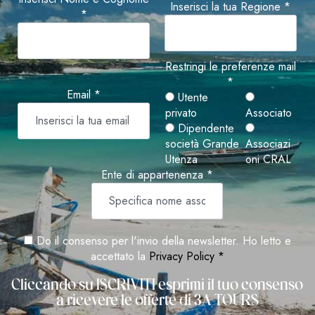
Inserisci la tua Regione *
*
Restringi le preferenze mail
*
Email *
Utente
privato
Associato
Dipendente
società Grande
Associazi
Utenza
oni CRAL
Ente di appartenenza *
Do il consenso per l'invio della newsletter. Ho letto e
accettato la
Privacy Policy *
Cliccando su ISCRIVITI esprimi il tuo consenso
a ricevere le offerte di 3A TOURS