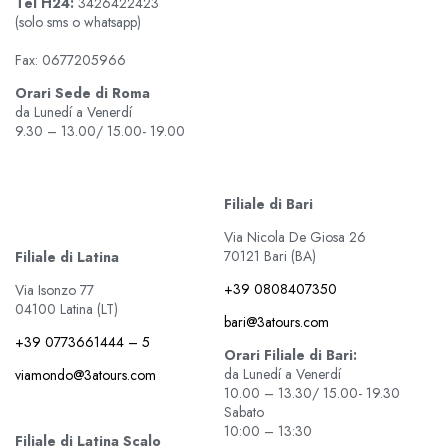
Tel
H24:
3426422423
(solo sms o whatsapp)
Fax: 0677205966
Orari Sede di Roma
da Lunedí a Venerdí
9.30 – 13.00/ 15.00- 19.00
Filiale di Bari
Via Nicola De Giosa 26
70121 Bari (BA)
Filiale di Latina
+39 0808407350
Via Isonzo 77
04100 Latina (LT)
bari@3atours.com
+39 0773661444 – 5
Orari Filiale di Bari:
da Lunedí a Venerdí
viamondo@3atours.com
10.00 – 13.30/ 15.00- 19.30
Sabato
10:00 – 13:30
Filiale di Latina Scalo