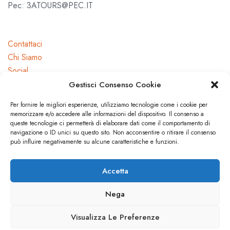
Pec: 3ATOURS@PEC.IT
Contattaci
Chi Siamo
Social
Gestisci Consenso Cookie
Per fornire le migliori esperienze, utilizziamo tecnologie come i cookie per
memorizzare e/o accedere alle informazioni del dispositivo. Il consenso a
queste tecnologie ci permetterà di elaborare dati come il comportamento di
navigazione o ID unici su questo sito. Non acconsentire o ritirare il consenso
Dicono di noi
può influire negativamente su alcune caratteristiche e funzioni.
Press
Accetta
Nega
© 3A TOURS. All rights reserved.
Visualizza Le Preferenze
Privacy Policy