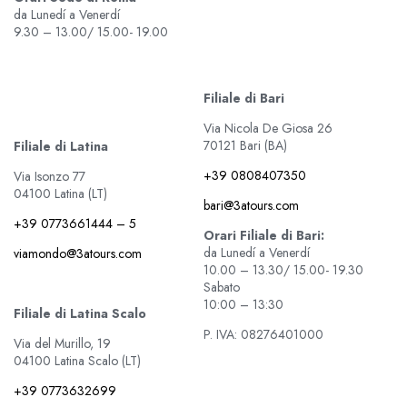
da Lunedí a Venerdí
9.30 – 13.00/ 15.00- 19.00
Filiale di Bari
Via Nicola De Giosa 26
70121 Bari (BA)
Filiale di Latina
+39 0808407350
Via Isonzo 77
04100 Latina (LT)
bari@3atours.com
+39 0773661444 – 5
Orari Filiale di Bari:
da Lunedí a Venerdí
viamondo@3atours.com
10.00 – 13.30/ 15.00- 19.30
Sabato
10:00 – 13:30
Filiale di Latina Scalo
P. IVA: 08276401000
Via del Murillo, 19
04100 Latina Scalo (LT)
+39 0773632699