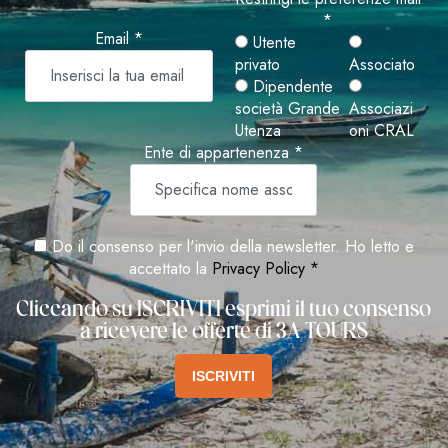
*
Email *
Utente
privato
Associato
Dipendente
società Grande
Associazi
Utenza
oni CRAL
Ente di appartenenza *
Do il consenso per l'invio della newsletter. Ho letto e
accettato la
Privacy Policy *
Cliccando su ISCRIVITI esprimi il tuo consenso
a ricevere le offerte di 3A TOURS
ISCRIVITI