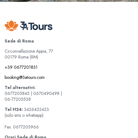
Sede di Roma
Circonvallazione Appia, 77
00179 Roma (RM)
+39 0677201831
booking@3atours.com
Tel alternativi:
0677205845 | 0670490498 |
06-77205538
Tel
H24:
3426422423
(solo sms o whatsapp)
Fax: 0677205966
Orari Sede di Roma