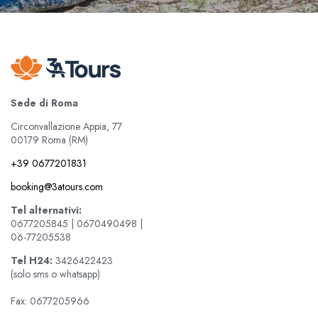
Sede di Roma
Circonvallazione Appia, 77
00179 Roma (RM)
+39 0677201831
booking@3atours.com
Tel alternativi:
0677205845 | 0670490498 |
06-77205538
Tel
H24:
3426422423
(solo sms o whatsapp)
Fax: 0677205966