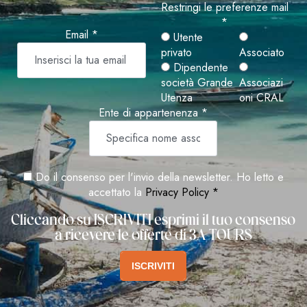
Restringi le preferenze mail
*
Email *
Utente
privato
Associato
Dipendente
società Grande
Associazi
Utenza
oni CRAL
Ente di appartenenza *
Do il consenso per l'invio della newsletter. Ho letto e
accettato la
Privacy Policy *
Cliccando su ISCRIVITI esprimi il tuo consenso
a ricevere le offerte di 3A TOURS
ISCRIVITI