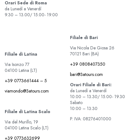
Orari Sede di Roma
da Lunedí a Venerdí
9.30 – 13.00/ 15.00- 19.00
Filiale di Bari
Via Nicola De Giosa 26
70121 Bari (BA)
Filiale di Latina
+39 0808407350
Via Isonzo 77
04100 Latina (LT)
bari@3atours.com
+39 0773661444 – 5
Orari Filiale di Bari:
da Lunedí a Venerdí
viamondo@3atours.com
10.00 – 13.30/ 15.00- 19.30
Sabato
10:00 – 13:30
Filiale di Latina Scalo
P. IVA: 08276401000
Via del Murillo, 19
04100 Latina Scalo (LT)
+39 0773632699