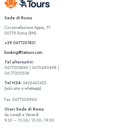
Sede di Roma
Circonvallazione Appia, 77
00179 Roma (RM)
+39 0677201831
booking@3atours.com
Tel alternativi:
0677205845 | 0670490498 |
06-77205538
Tel
H24:
3426422423
(solo sms o whatsapp)
Fax: 0677205966
Orari Sede di Roma
da Lunedí a Venerdí
9.30 – 13.00/ 15.00- 19.00