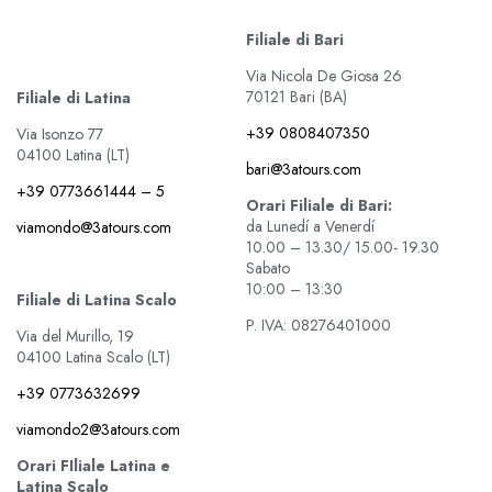
Filiale di Bari
Via Nicola De Giosa 26
70121 Bari (BA)
Filiale di Latina
+39 0808407350
Via Isonzo 77
04100 Latina (LT)
bari@3atours.com
+39 0773661444 – 5
Orari Filiale di Bari:
da Lunedí a Venerdí
viamondo@3atours.com
10.00 – 13.30/ 15.00- 19.30
Sabato
10:00 – 13:30
Filiale di Latina Scalo
P. IVA: 08276401000
Via del Murillo, 19
04100 Latina Scalo (LT)
+39 0773632699
viamondo2@3atours.com
Orari FIliale Latina e
Latina Scalo