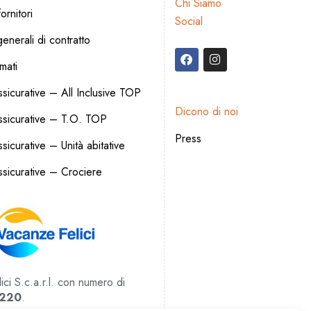
Chi Siamo
ornitori
Social
enerali di contratto
rmati
sicurative – All Inclusive TOP
Dicono di noi
ssicurative – T.O. TOP
Press
icurative – Unità abitative
sicurative – Crociere
ci S.c.a.r.l. con numero di
220
.