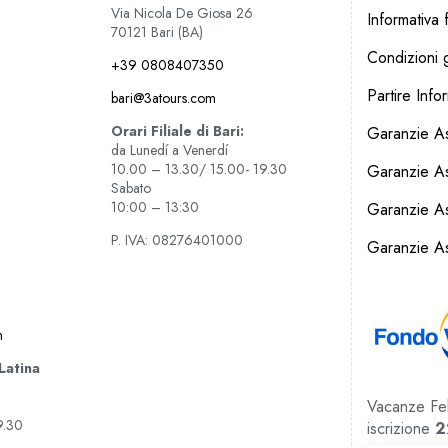
Via Nicola De Giosa 26
Informativa f
70121 Bari (BA)
Condizioni g
+39 0808407350
Partire Info
bari@3atours.com
Orari Filiale di Bari:
Garanzie As
da Lunedí a Venerdí
10.00 – 13.30/ 15.00- 19.30
Garanzie A
Sabato
10:00 – 13:30
Garanzie Ass
P. IVA: 08276401000
Garanzie As
m
 Latina
Vacanze Feli
9.30
iscrizione
2