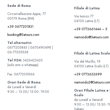
Sede di Roma
Filiale di Latina
Circonvallazione Appia, 77
Via Isonzo 77
00179 Roma (RM)
04100 Latina (LT)
+39 0677201831
+39 0773661444 – 5
booking@3atours.com
viamondo@3atours.com
Tel alternativi:
0677205845 | 0670490498 |
06-77205538
Filiale di Latina Scalo
Tel
H24:
3426422423
Via del Murillo, 19
(solo sms o whatsapp)
04100 Latina Scalo (LT)
+39 0773632699
Fax: 0677205966
viamondo2@3atours.co
Orari Sede di Roma
da Lunedí a Venerdí
Orari FIliale Latina e
9.30 – 13.00/ 15.00- 19.00
Scalo
da Lunedí a Venerdí
9.00 – 13.00/ 15.30- 1
Sabato