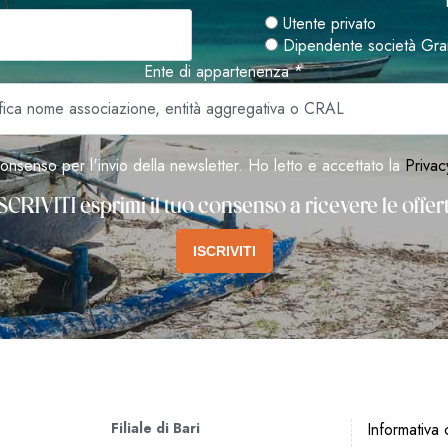
Utente privato
Dipendente società Gra
Ente di appartenenza *
onsenso per l'invio della newsletter. Ho letto e accettato la
Privac
SCRIVITI esprimi il tuo consenso a ricevere le offe
ISCRIVITI
Filiale di Bari
Informativa c