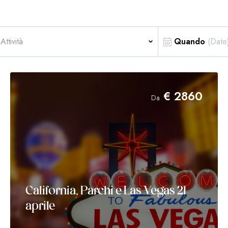
Attività
Quando
€
2860
Da
California, Parchi e Las Vegas 21
aprile