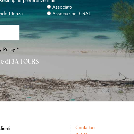
Restringi le preferenze mail *
Associato
nde Utenza
Associazioni CRAL
y Policy *
rte di 3A TOURS
Contattaci
lienti