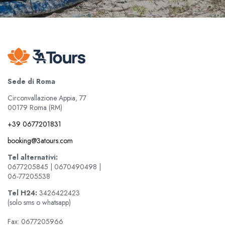
Sede di Roma
Circonvallazione Appia, 77
00179 Roma (RM)
+39 0677201831
booking@3atours.com
Tel alternativi:
0677205845 | 0670490498 |
06-77205538
Tel
H24:
3426422423
(solo sms o whatsapp)
Fax: 0677205966