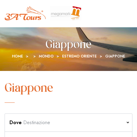
Giappone
HOME
>
>
MONDO
>
ESTREMO ORIENTE
>
GIAPPONE
Giappone
Dove
Destinazione