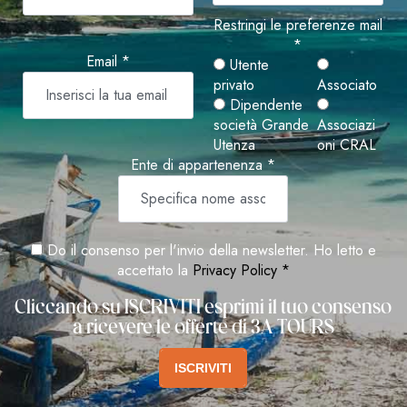
Restringi le preferenze mail
*
Email *
Utente
privato
Associato
Dipendente
società Grande
Associazi
Utenza
oni CRAL
Ente di appartenenza *
Do il consenso per l'invio della newsletter. Ho letto e
accettato la
Privacy Policy *
Cliccando su ISCRIVITI esprimi il tuo consenso
a ricevere le offerte di 3A TOURS
ISCRIVITI