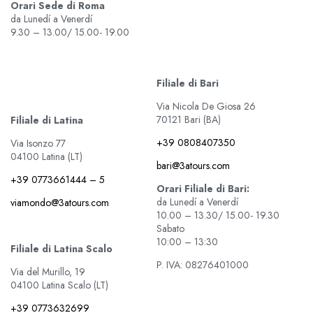
Orari Sede di Roma
da Lunedí a Venerdí
9.30 – 13.00/ 15.00- 19.00
Filiale di Bari
Via Nicola De Giosa 26
70121 Bari (BA)
Filiale di Latina
+39 0808407350
Via Isonzo 77
04100 Latina (LT)
bari@3atours.com
+39 0773661444 – 5
Orari Filiale di Bari:
da Lunedí a Venerdí
viamondo@3atours.com
10.00 – 13.30/ 15.00- 19.30
Sabato
10:00 – 13:30
Filiale di Latina Scalo
P. IVA: 08276401000
Via del Murillo, 19
04100 Latina Scalo (LT)
+39 0773632699