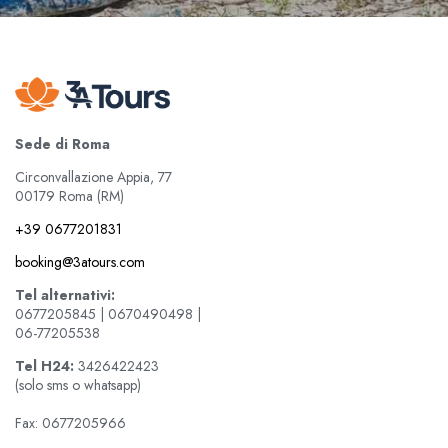
Sede di Roma
Circonvallazione Appia, 77
00179 Roma (RM)
+39 0677201831
booking@3atours.com
Tel alternativi:
0677205845 | 0670490498 |
06-77205538
Tel
H24:
3426422423
(solo sms o whatsapp)
Fax: 0677205966