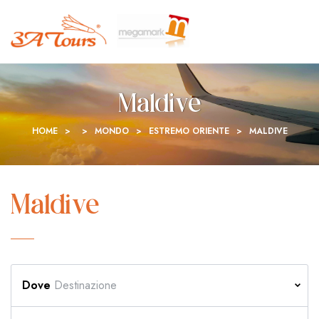
Maldive
HOME
>
>
MONDO
>
ESTREMO ORIENTE
>
MALDIVE
Maldive
Dove
Destinazione