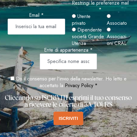
Restringi le preferenze mail
*
Email *
Utente
privato
Associato
Dipendente
società Grande
Associazi
Utenza
oni CRAL
Ente di appartenenza *
Do il consenso per l'invio della newsletter. Ho letto e
accettato la
Privacy Policy *
Cliccando su ISCRIVITI esprimi il tuo consenso
a ricevere le offerte di 3A TOURS
ISCRIVITI