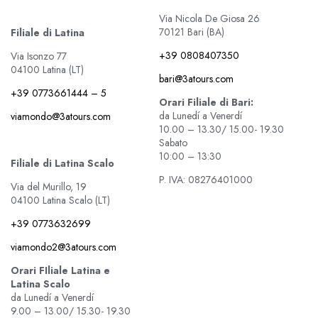
Via Nicola De Giosa 26
70121 Bari (BA)
Filiale di Latina
+39 0808407350
Via Isonzo 77
04100 Latina (LT)
bari@3atours.com
+39 0773661444 – 5
Orari Filiale di Bari:
da Lunedí a Venerdí
viamondo@3atours.com
10.00 – 13.30/ 15.00- 19.30
Sabato
10:00 – 13:30
Filiale di Latina Scalo
P. IVA: 08276401000
Via del Murillo, 19
04100 Latina Scalo (LT)
+39 0773632699
viamondo2@3atours.com
Orari FIliale Latina e
Latina Scalo
da Lunedí a Venerdí
9.00 – 13.00/ 15.30- 19.30