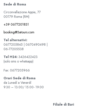
Sede di Roma
Circonvallazione Appia, 77
00179 Roma (RM)
+39 0677201831
booking@3atours.com
Tel alternativi:
0677205845 | 0670490498 |
06-77205538
Tel
H24:
3426422423
(solo sms o whatsapp)
Fax: 0677205966
Orari Sede di Roma
da Lunedí a Venerdí
9.30 – 13.00/ 15.00- 19.00
Filiale di Bari