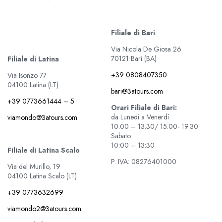
Filiale di Bari
Via Nicola De Giosa 26
70121 Bari (BA)
Filiale di Latina
+39 0808407350
Via Isonzo 77
04100 Latina (LT)
bari@3atours.com
+39 0773661444 – 5
Orari Filiale di Bari:
da Lunedí a Venerdí
viamondo@3atours.com
10.00 – 13.30/ 15.00- 19.30
Sabato
10:00 – 13:30
Filiale di Latina Scalo
P. IVA: 08276401000
Via del Murillo, 19
04100 Latina Scalo (LT)
+39 0773632699
viamondo2@3atours.com