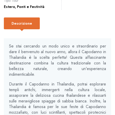
Tipo Tour
Estero
,
Ponti e Festività
Descrizione
Se stai cercando un modo unico e straordinario per
dare il benvenuto al nuovo anno, allora il Capodanno in
Thailandia è la scelta perfetta! Questa affascinante
destinazione combina la cultura tradizionale con la
bellezza naturale, creando un'esperienza
indimenticabile.
Durante il Capodanno in Thailandia, potrai esplorare
templi antichi, immergerti nella cultura locale,
assaporare la deliziosa cucina thailandese e rilassarti
sulle meravigliose spiagge di sabbia bianca. Inoltre, la
Thailandia è famosa per le sue feste di Capodanno
mozzafiato, con luci scintillanti, spettacoli pirotecnici