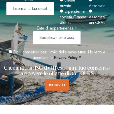
Utente
privato
Associato
Dipendente
società Grande
Associazi
Utenza
oni CRAL
Ente di appartenenza *
Do il consenso per l'invio della newsletter. Ho letto e
accettato la
Privacy Policy *
Cliccando su ISCRIVITI esprimi il tuo consenso
a ricevere le offerte di 3A TOURS
ISCRIVITI