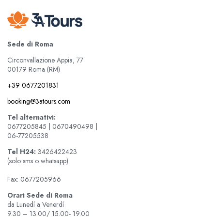
Sede di Roma
Circonvallazione Appia, 77
00179 Roma (RM)
+39 0677201831
booking@3atours.com
Tel alternativi:
0677205845 | 0670490498 |
06-77205538
Tel
H24:
3426422423
(solo sms o whatsapp)
Fax: 0677205966
Orari Sede di Roma
da Lunedí a Venerdí
9.30 – 13.00/ 15.00- 19.00