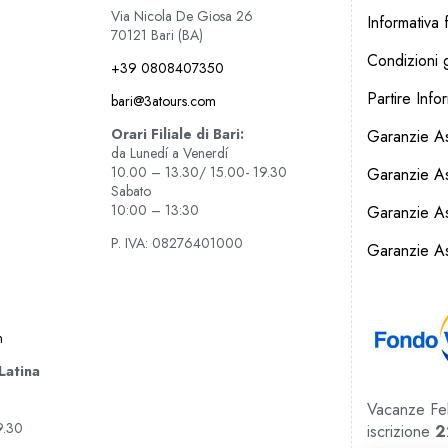
Via Nicola De Giosa 26
Informativa f
70121 Bari (BA)
Condizioni g
+39 0808407350
Partire Info
bari@3atours.com
Orari Filiale di Bari:
Garanzie As
da Lunedí a Venerdí
10.00 – 13.30/ 15.00- 19.30
Garanzie A
Sabato
10:00 – 13:30
Garanzie Ass
P. IVA: 08276401000
Garanzie As
m
 Latina
Vacanze Feli
9.30
iscrizione
2