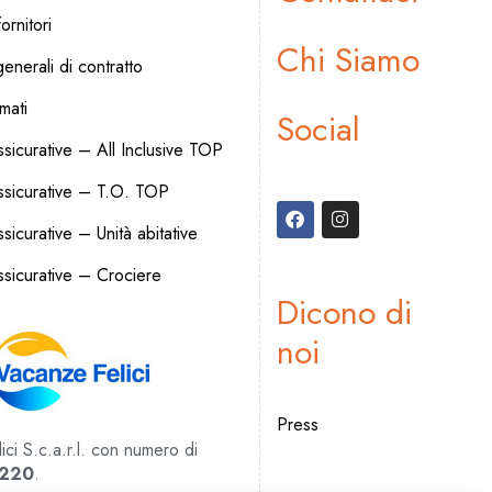
ornitori
Chi Siamo
enerali di contratto
rmati
Social
sicurative – All Inclusive TOP
ssicurative – T.O. TOP
icurative – Unità abitative
sicurative – Crociere
Dicono di
noi
Press
ci S.c.a.r.l. con numero di
220
.