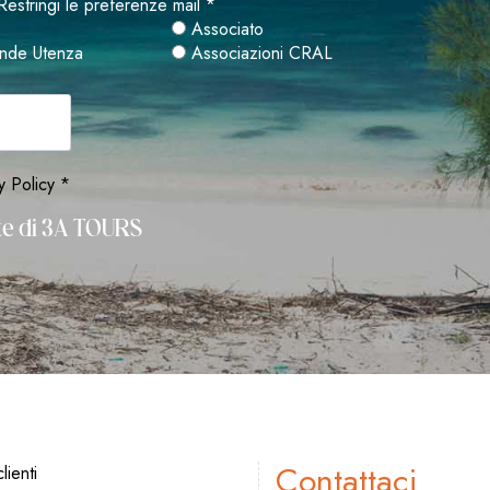
Restringi le preferenze mail *
Associato
nde Utenza
Associazioni CRAL
y Policy *
rte di 3A TOURS
Contattaci
lienti