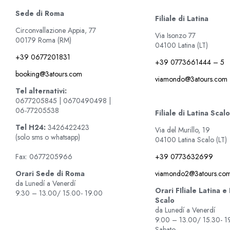
Sede di Roma
Filiale di Latina
Circonvallazione Appia, 77
Via Isonzo 77
00179 Roma (RM)
04100 Latina (LT)
+39 0677201831
+39 0773661444 – 5
booking@3atours.com
viamondo@3atours.com
Tel alternativi:
0677205845 | 0670490498 |
06-77205538
Filiale di Latina Scalo
Tel
H24:
3426422423
Via del Murillo, 19
(solo sms o whatsapp)
04100 Latina Scalo (LT)
+39 0773632699
Fax: 0677205966
viamondo2@3atours.co
Orari Sede di Roma
da Lunedí a Venerdí
Orari FIliale Latina e
9.30 – 13.00/ 15.00- 19.00
Scalo
da Lunedí a Venerdí
9.00 – 13.00/ 15.30- 1
Sabato