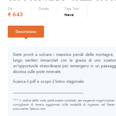
Da
Durata
Tipo Tour
€
643
Neve
Descrizione
Siete pronti a solcare i maestosi pendii delle montagne, 
lungo sentieri immacolati con la grazia di uno sciato
un'opportunità straordinaria per immergervi in ​​un paesag
discesa sulle piste innevate.
Scarica il pdf e scopri il listino stagionale
__________________________________
*** L’ ordine delle visite potrà essere cambiato per esigenze organizzative
consigliamo di tenersi aggiornati sulle modalità di ingresso nel Paese r
assicurative 3atours.com