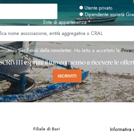
Utente privato
Dipendente società Gra
Ente di appartenenza *
onsenso per l'invio della newsletter. Ho letto e accettato la
Privac
SCRIVITI esprimi il tuo consenso a ricevere le offe
ISCRIVITI
Filiale di Bari
Informativa c